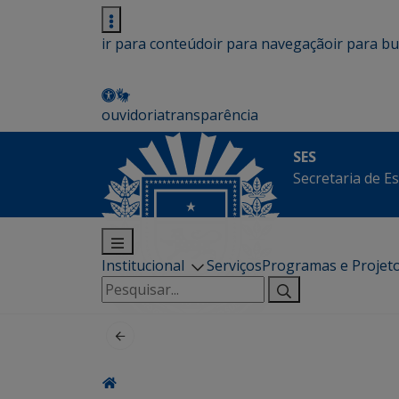
ir para conteúdo
ir para navegação
ir para b
ouvidoria
transparência
SES
Secretaria de E
Institucional
Serviços
Programas e Projet
Pesquisar
por: