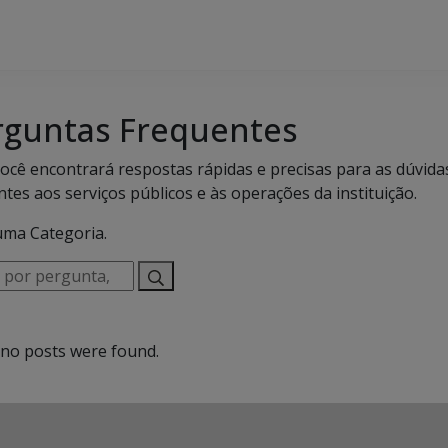
rguntas Frequentes
você encontrará respostas rápidas e precisas para as dúvi
ntes aos serviços públicos e às operações da instituição.
ma Categoria.
ta,
a,
 no posts were found.
to…