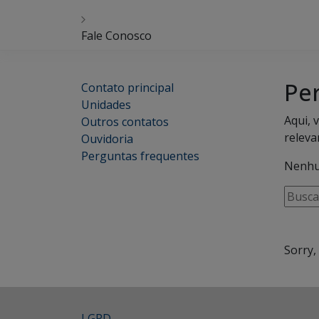
Fale Conosco
Pe
Contato principal
Unidades
Aqui, 
Outros contatos
releva
Ouvidoria
Perguntas frequentes
Nenhu
Busca
por
pergun
palavr
Sorry,
assun
LGPD