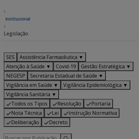
Institucional
Legislação
SES
Assistência Farmacêutica ▼
Atenção à Saúde ▼
Covid-19
Gestão Estratégica ▼
NEGESP
Secretaria Estadual de Saúde ▼
Vigilância em Saúde ▼
Vigilância Epidemiológica ▼
Vigilância Sanitária ▼
Todos os Tipos
Resolução
Portaria
Nota Técnica
Lei
Instrução Normativa
Deliberação
Decreto