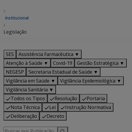
Institucional
Legislação
SES
Assistência Farmacêutica ▼
Atenção à Saúde ▼
Covid-19
Gestão Estratégica ▼
NEGESP
Secretaria Estadual de Saúde ▼
Vigilância em Saúde ▼
Vigilância Epidemiológica ▼
Vigilância Sanitária ▼
Todos os Tipos
Resolução
Portaria
Nota Técnica
Lei
Instrução Normativa
Deliberação
Decreto