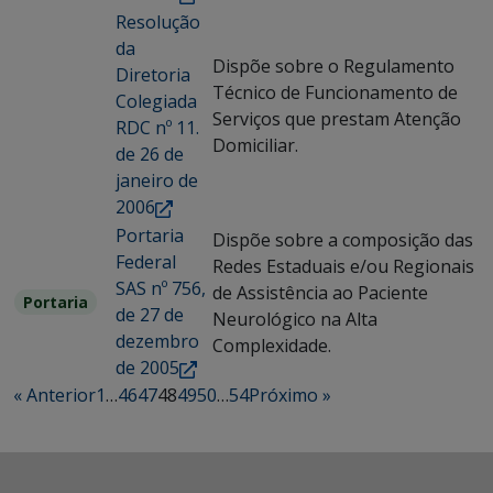
Resolução
da
Dispõe sobre o Regulamento
Diretoria
Técnico de Funcionamento de
Colegiada
Serviços que prestam Atenção
RDC nº 11.
Domiciliar.
de 26 de
janeiro de
2006
Portaria
Dispõe sobre a composição das
Federal
Redes Estaduais e/ou Regionais
SAS nº 756,
de Assistência ao Paciente
Portaria
de 27 de
Neurológico na Alta
dezembro
Complexidade.
de 2005
« Anterior
1
…
46
47
48
49
50
…
54
Próximo »