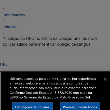
Informativos
Notícias
1ª Edição do HRD no Ritmo da Doação une música e
solidariedade para incentivar doação de sangue
HRD
1ª Edição do HRD no Ritmo da
Utilizamos cookies para permitir uma melhor experiência
Doação une música e
em nosso website e para nos ajudar a compreender
quais informações são mais úteis e relevantes para você.
solidariedade para incentivar
Conforme Decreto Estadual 15.572/2020 que trata da
doação de sangue
LGPD no Governo do Estado de Mato Grosso do Sul.
Definições de cookies
Prosseguir com todos