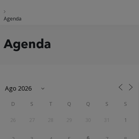
Agenda
Agenda
D
S
T
Q
Q
S
S
26
27
28
29
30
31
1
6
2
3
4
5
7
8