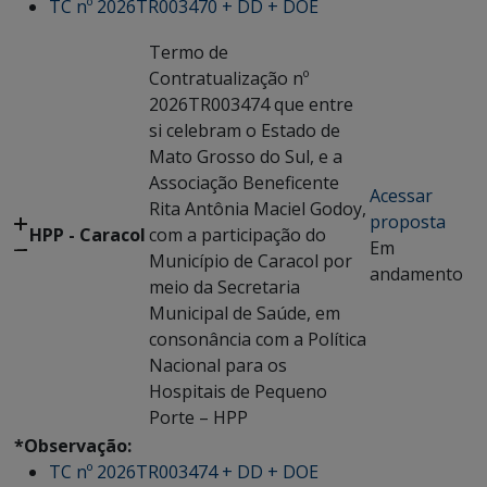
TC nº 2026TR003470 + DD + DOE
Termo de
Contratualização nº
2026TR003474 que entre
si celebram o Estado de
Mato Grosso do Sul, e a
Associação Beneficente
Acessar
Rita Antônia Maciel Godoy,
proposta
HPP - Caracol
com a participação do
Em
Município de Caracol por
andamento
meio da Secretaria
Municipal de Saúde, em
consonância com a Política
Nacional para os
Hospitais de Pequeno
Porte – HPP
*Observação:
TC nº 2026TR003474 + DD + DOE