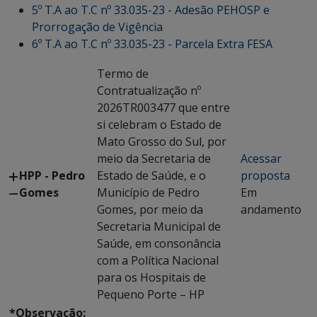
5º T.A ao T.C nº 33.035-23 - Adesão PEHOSP e
Prorrogação de Vigência
6º T.A ao T.C nº 33.035-23 - Parcela Extra FESA
Termo de
Contratualização nº
2026TR003477 que entre
si celebram o Estado de
Mato Grosso do Sul, por
meio da Secretaria de
Acessar
HPP - Pedro
Estado de Saúde, e o
proposta
Gomes
Município de Pedro
Em
Gomes, por meio da
andamento
Secretaria Municipal de
Saúde, em consonância
com a Política Nacional
para os Hospitais de
Pequeno Porte – HP
*Observação: