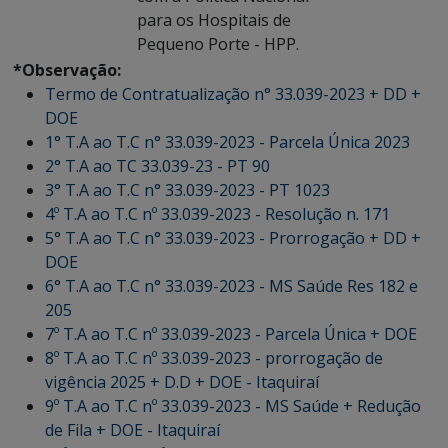
para os Hospitais de
Pequeno Porte - HPP.
*Observação:
Termo de Contratualização n° 33.039-2023 + DD +
DOE
1° T.A ao T.C n° 33.039-2023 - Parcela Única 2023
2° T.A ao TC 33.039-23 - PT 90
3° T.A ao T.C n° 33.039-2023 - PT 1023
4º T.A ao T.C nº 33.039-2023 - Resolução n. 171
5° T.A ao T.C n° 33.039-2023 - Prorrogação + DD +
DOE
6° T.A ao T.C n° 33.039-2023 - MS Saúde Res 182 e
205
7º T.A ao T.C nº 33.039-2023 - Parcela Única + DOE
8º T.A ao T.C nº 33.039-2023 - prorrogação de
vigência 2025 + D.D + DOE - Itaquiraí
9º T.A ao T.C nº 33.039-2023 - MS Saúde + Redução
de Fila + DOE - Itaquiraí