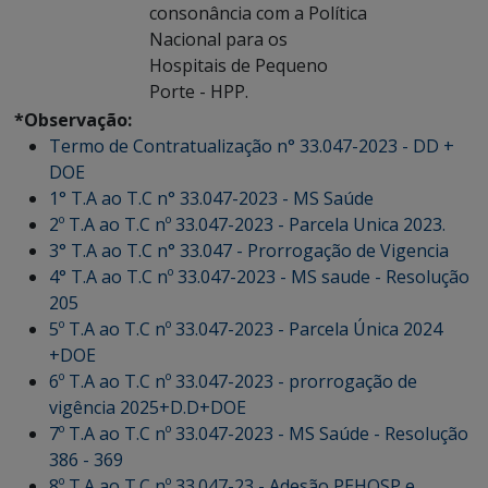
consonância com a Política
Nacional para os
Hospitais de Pequeno
Porte - HPP.
*Observação:
Termo de Contratualização n° 33.047-2023 - DD +
DOE
1° T.A ao T.C n° 33.047-2023 - MS Saúde
2º T.A ao T.C nº 33.047-2023 - Parcela Unica 2023.
3° T.A ao T.C n° 33.047 - Prorrogação de Vigencia
4° T.A ao T.C nº 33.047-2023 - MS saude - Resolução
205
5º T.A ao T.C nº 33.047-2023 - Parcela Única 2024
+DOE
6º T.A ao T.C nº 33.047-2023 - prorrogação de
vigência 2025+D.D+DOE
7º T.A ao T.C nº 33.047-2023 - MS Saúde - Resolução
386 - 369
8º T.A ao T.C nº 33.047-23 - Adesão PEHOSP e