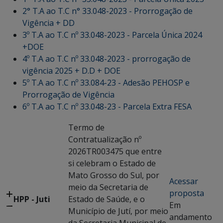
2° T.A ao T.C n° 33.048-2023 - Prorrogação de
Vigência + DD
3º T.A ao T.C nº 33.048-2023 - Parcela Única 2024
+DOE
4º T.A ao T.C nº 33.048-2023 - prorrogação de
vigência 2025 + D.D + DOE
5º T.A ao T.C nº 33.084-23 - Adesão PEHOSP e
Prorrogação de Vigência
6º T.A ao T.C nº 33.048-23 - Parcela Extra FESA
Termo de
Contratualização nº
2026TR003475 que entre
si celebram o Estado de
Mato Grosso do Sul, por
Acessar
meio da Secretaria de
proposta
HPP - Juti
Estado de Saúde, e o
Em
Município de Jutí, por meio
andamento