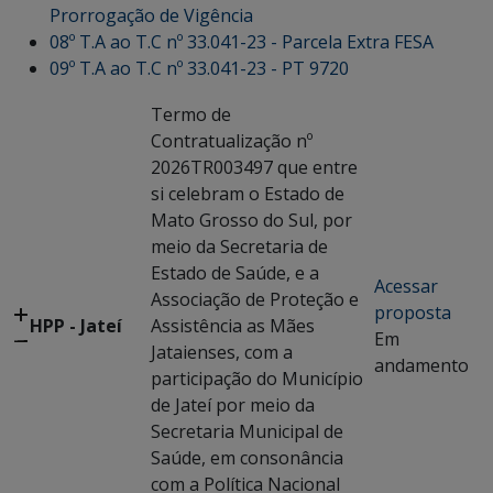
Prorrogação de Vigência
08º T.A ao T.C nº 33.041-23 - Parcela Extra FESA
09º T.A ao T.C nº 33.041-23 - PT 9720
Termo de
Contratualização nº
2026TR003497 que entre
si celebram o Estado de
Mato Grosso do Sul, por
meio da Secretaria de
Estado de Saúde, e a
Acessar
Associação de Proteção e
proposta
HPP - Jateí
Assistência as Mães
Em
Jataienses, com a
andamento
participação do Município
de Jateí por meio da
Secretaria Municipal de
Saúde, em consonância
com a Política Nacional