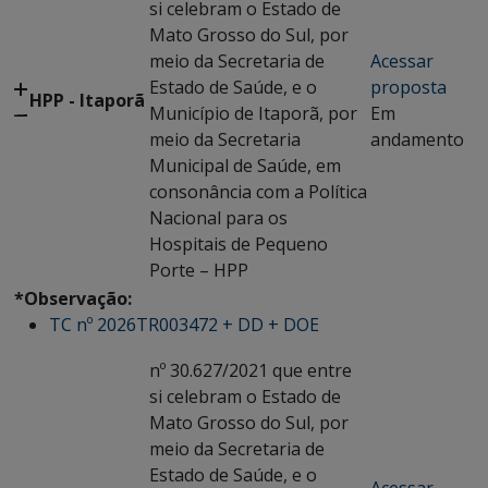
si celebram o Estado de
Mato Grosso do Sul, por
meio da Secretaria de
Acessar
Estado de Saúde, e o
proposta
HPP - Itaporã
Município de Itaporã, por
Em
meio da Secretaria
andamento
Municipal de Saúde, em
consonância com a Política
Nacional para os
Hospitais de Pequeno
Porte – HPP
*Observação:
TC nº 2026TR003472 + DD + DOE
nº 30.627/2021 que entre
si celebram o Estado de
Mato Grosso do Sul, por
meio da Secretaria de
Estado de Saúde, e o