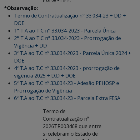
Porte - HPP.
*Observação:
Termo de Contratualização n° 33.034-23 + DD +
DOE
1° T.A ao T.C n° 33.034-2023 - Parcela Única
2° T.A ao T.C n° 33.034-2023 - Prorrogação de
Vigência + DD
3º T.A ao T.C nº 33.034-2023 - Parcela Única 2024 +
DOE
4º T.A ao T.C nº 33.034-2023 - prorrogação de
vigência 2025 + D.D + DOE
5º T.A ao T.C nº 33.034-23 - Adesão PEHOSP e
Prorrogação de Vigência
6º T.A ao T.C nº 33.034-23 - Parcela Extra FESA
Termo de
Contratualização nº
2026TR003468 que entre
si celebram o Estado de