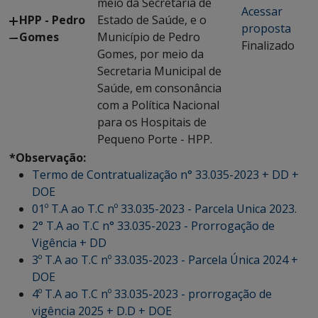
meio da Secretaria de
Acessar
HPP - Pedro
Estado de Saúde, e o
proposta
Gomes
Município de Pedro
Finalizado
Gomes, por meio da
Secretaria Municipal de
Saúde, em consonância
com a Política Nacional
para os Hospitais de
Pequeno Porte - HPP.
*Observação:
Termo de Contratualização n° 33.035-2023 + DD +
DOE
01º T.A ao T.C nº 33.035-2023 - Parcela Unica 2023.
2° T.A ao T.C n° 33.035-2023 - Prorrogação de
Vigência + DD
3º T.A ao T.C nº 33.035-2023 - Parcela Única 2024 +
DOE
4º T.A ao T.C nº 33.035-2023 - prorrogação de
vigência 2025 + D.D + DOE