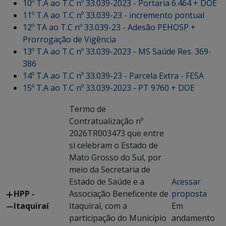
10º T.A ao T.C nº 33.039-2023 - Portaria 6.464 + DOE
11º T.A ao T.C nº 33.039-23 - incremento pontual
12º TA ao T.C nº 33.039-23 - Adesão PEHOSP +
Prorrogação de Vigência
13º T.A ao T.C nº 33.039-2023 - MS Saúde Res. 369-
386
14º T.A ao T.C nº 33.039-23 - Parcela Extra - FESA
15º T.A ao T.C nº 33.039-2023 - PT 9760 + DOE
Termo de
Contratualização nº
2026TR003473 que entre
si celebram o Estado de
Mato Grosso do Sul, por
meio da Secretaria de
Estado de Saúde e a
Acessar
HPP -
Associação Beneficente de
proposta
Itaquiraí
Itaquiraí, com a
Em
participação do Município
andamento