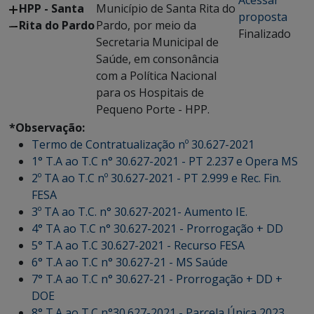
Acessar
HPP - Santa
Município de Santa Rita do
proposta
Rita do Pardo
Pardo, por meio da
Finalizado
Secretaria Municipal de
Saúde, em consonância
com a Política Nacional
para os Hospitais de
Pequeno Porte - HPP.
*Observação:
Termo de Contratualização nº 30.627-2021
1° T.A ao T.C n° 30.627-2021 - PT 2.237 e Opera MS
2º TA ao T.C nº 30.627-2021 - PT 2.999 e Rec. Fin.
FESA
3º TA ao T.C. n° 30.627-2021- Aumento IE.
4° TA ao T.C n° 30.627-2021 - Prorrogação + DD
5° T.A ao T.C 30.627-2021 - Recurso FESA
6° T.A ao T.C n° 30.627-21 - MS Saúde
7° T.A ao T.C n° 30.627-21 - Prorrogação + DD +
DOE
8° T.A ao T.C n°30.627-2021 - Parcela Única 2023