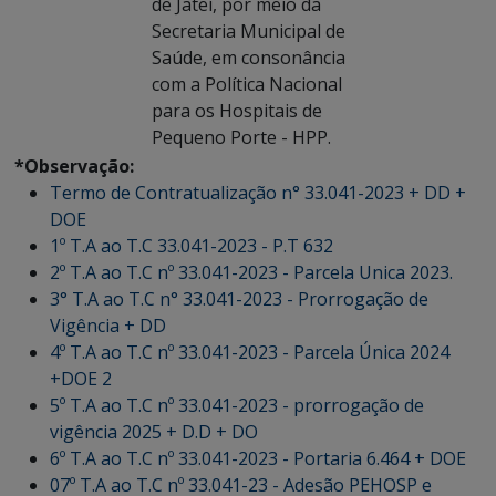
de Jateí, por meio da
Secretaria Municipal de
Saúde, em consonância
com a Política Nacional
para os Hospitais de
Pequeno Porte - HPP.
*Observação:
Termo de Contratualização n° 33.041-2023 + DD +
DOE
1º T.A ao T.C 33.041-2023 - P.T 632
2º T.A ao T.C nº 33.041-2023 - Parcela Unica 2023.
3° T.A ao T.C n° 33.041-2023 - Prorrogação de
Vigência + DD
4º T.A ao T.C nº 33.041-2023 - Parcela Única 2024
+DOE 2
5º T.A ao T.C nº 33.041-2023 - prorrogação de
vigência 2025 + D.D + DO
6º T.A ao T.C nº 33.041-2023 - Portaria 6.464 + DOE
07º T.A ao T.C nº 33.041-23 - Adesão PEHOSP e