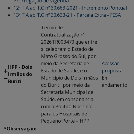
Prorrogação de Vigência
12º T.A ao T.C nº 30.663-2021 - Incremento Pontual
13º T.A ao T.C nº 30.633-21 - Parcela Extra - FESA
Termo de
Contratualização nº
2026TR003470 que entre
si celebram o Estado de
Mato Grosso do Sul, por
meio da Secretaria de
Acessar
HPP - Dois
Estado de Saúde, e o
proposta
Irmãos do
Município de Dois Irmãos
Em
Buriti
do Buriti, por meio da
andamento
Secretaria Municipal de
Saúde, em consonância
com a Política Nacional
para os Hospitais de
Pequeno Porte – HPP
*Observação: