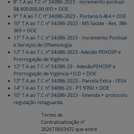
8º T.A ao T.C nº 34.086-2023 - incremento pontual -
R$ 800.000,00 (EF) + DOE
9ª T.A ao T.C nº 34.086-2023 - Portaria 6.464 + DOE
10º T.A ao T.C nº 34.086-2023 - MS Saúde - Res. 386-
369 + DOE
11º T.A ao T.C nº 34.086-2023 - Incremento Pontual
e Serviços de Oftamologia
12º T.A ao T.C nº 34.086-2023 -Adesão PEHOSP e
Prorrogação de Vigência
12º T.A ao T.C nº 34.086-23 - AdesãoPEHOSP e
Prorrogação de Vigência +D.D + DOE
13º T.A ao T.C nº 34.086-2023 - Parcela Extra - FESA
14º T.A ao T.C nº 34086-23 - PT 9760 + DOE
15º T.A ao T.C nº 34.086-2023 - Emenda + protocolo
regulação retaguarda
Termo de
Contratualização nº
2026TR003472 que entre