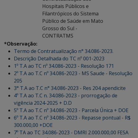
Hospitais Públicos e
Filantrópicos do Sistema
Público de Saúde em Mato
Grosso do Sul -
CONTRATMS
*Observação:
Termo de Contratualização n° 34.086-2023.
Descrição Detalhada do TC nº 001-2023
1º T.A ao TC nº 34.086-2023 - Resolução 171
2º T.A ao T.C nº 34.086-2023 - MS Saude - Resolução
205
3° T.A ao T.C n° 34.086-2023 - Res 204 apendicite
4º T.A ao T.C n. 34.086-2023 - prorrogação de
vigência 2024-2025 + D.D
5º T.A ao T.C nº 34.086-2023 - Parcela Única + DOE
6º T.A ao T.C nº 34.086-2023 - Repasse pontual - R$
300.000,00 +DOE
7º TA ao TC 34.086-2023 - DMRI 2.000.000,00 FESA