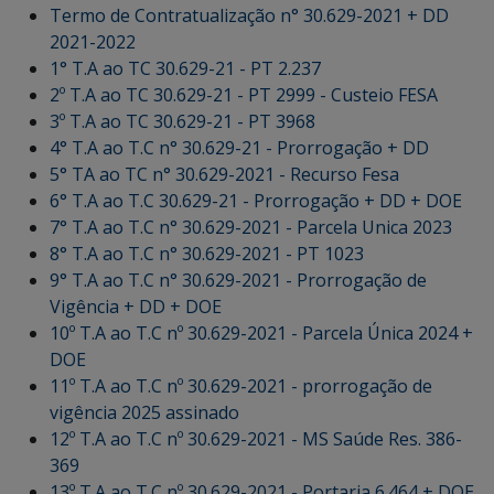
Termo de Contratualização n° 30.629-2021 + DD
2021-2022
1° T.A ao TC 30.629-21 - PT 2.237
2º T.A ao TC 30.629-21 - PT 2999 - Custeio FESA
3º T.A ao TC 30.629-21 - PT 3968
4° T.A ao T.C n° 30.629-21 - Prorrogação + DD
5° TA ao TC n° 30.629-2021 - Recurso Fesa
6° T.A ao T.C 30.629-21 - Prorrogação + DD + DOE
7° T.A ao T.C n° 30.629-2021 - Parcela Unica 2023
8° T.A ao T.C n° 30.629-2021 - PT 1023
9° T.A ao T.C n° 30.629-2021 - Prorrogação de
Vigência + DD + DOE
10º T.A ao T.C nº 30.629-2021 - Parcela Única 2024 +
DOE
11º T.A ao T.C nº 30.629-2021 - prorrogação de
vigência 2025 assinado
12º T.A ao T.C nº 30.629-2021 - MS Saúde Res. 386-
369
13º T.A ao T.C nº 30.629-2021 - Portaria 6.464 + DOE