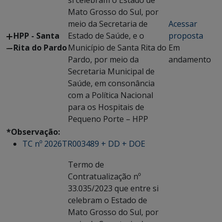
si celebram o Estado de
Mato Grosso do Sul, por
meio da Secretaria de
Acessar
HPP - Santa
Estado de Saúde, e o
proposta
Rita do Pardo
Município de Santa Rita do
Em
Pardo, por meio da
andamento
Secretaria Municipal de
Saúde, em consonância
com a Política Nacional
para os Hospitais de
Pequeno Porte – HPP
*Observação:
TC nº 2026TR003489 + DD + DOE
Termo de
Contratualização nº
33.035/2023 que entre si
celebram o Estado de
Mato Grosso do Sul, por