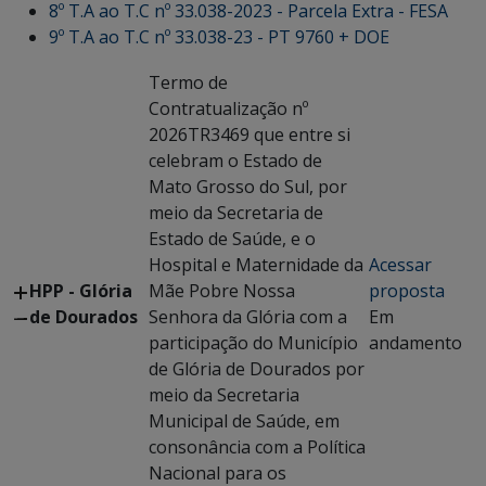
8º T.A ao T.C nº 33.038-2023 - Parcela Extra - FESA
9º T.A ao T.C nº 33.038-23 - PT 9760 + DOE
Termo de
Contratualização nº
2026TR3469 que entre si
celebram o Estado de
Mato Grosso do Sul, por
meio da Secretaria de
Estado de Saúde, e o
Hospital e Maternidade da
Acessar
HPP - Glória
Mãe Pobre Nossa
proposta
de Dourados
Senhora da Glória com a
Em
participação do Município
andamento
de Glória de Dourados por
meio da Secretaria
Municipal de Saúde, em
consonância com a Política
Nacional para os