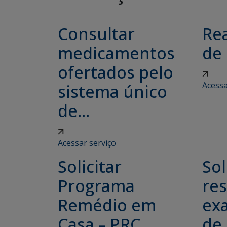
Consultar
Rea
medicamentos
de
ofertados pelo
Acessa
sistema único
de...
Acessar serviço
Solicitar
Sol
Programa
re
Remédio em
ex
Casa – PRC
de