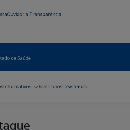
usca
Ouvidoria
Transparência
stado de Saúde
os
Informativos
Fale Conosco
Sistemas
taque