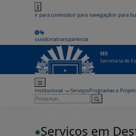
ir para conteúdo
ir para navegação
ir para b
ouvidoria
transparência
SES
Secretaria de E
Institucional
Serviços
Programas e Projet
Pesquisar
por:
Serviços em Des