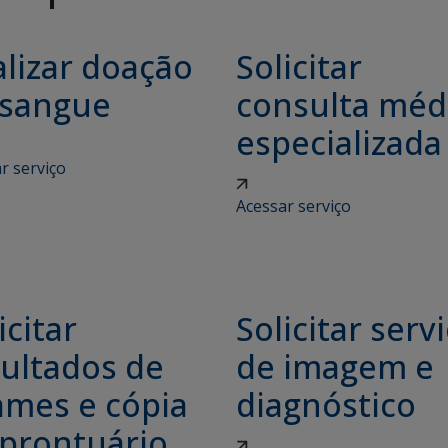
lizar doação
Solicitar
 sangue
consulta méd
especializada
r serviço
Acessar serviço
icitar
Solicitar serv
sultados de
de imagem e
ames e cópia
diagnóstico
 prontuário