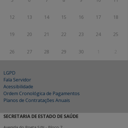
12
13
14
15
16
17
18
19
20
21
22
23
24
25
26
27
28
29
30
1
2
LGPD
Fala Servidor
Acessibilidade
Ordem Cronológica de Pagamentos
Planos de Contratações Anuais
SECRETARIA DE ESTADO DE SAÚDE
Avenida do Poeta S/N - Bloco 7