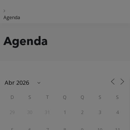
Agenda
Agenda
D
S
T
Q
Q
S
S
29
30
31
1
2
3
4
5
6
7
8
9
10
11