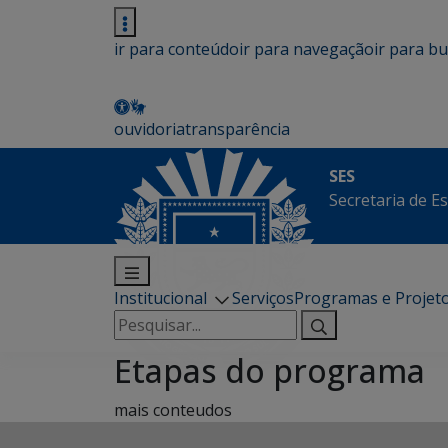
ir para conteúdo
ir para navegação
ir para b
ouvidoria
transparência
SES
Secretaria de E
Institucional
Serviços
Programas e Projet
Pesquisar
por:
Etapas do programa
mais conteudos