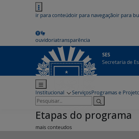
ir para conteúdo
ir para navegação
ir para b
ouvidoria
transparência
SES
Secretaria de E
Institucional
Serviços
Programas e Projet
Pesquisar
por:
Etapas do programa
mais conteudos