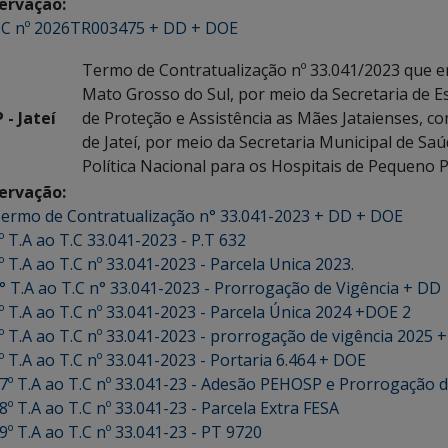
ervação:
C nº 2026TR003475 + DD + DOE
Termo de Contratualização nº 33.041/2023 que en
Mato Grosso do Sul, por meio da Secretaria de E
 - Jateí
de Proteção e Assistência as Mães Jataienses, co
de Jateí, por meio da Secretaria Municipal de S
Política Nacional para os Hospitais de Pequeno P
ervação:
ermo de Contratualização n° 33.041-2023 + DD + DOE
º T.A ao T.C 33.041-2023 - P.T 632
º T.A ao T.C nº 33.041-2023 - Parcela Unica 2023.
° T.A ao T.C n° 33.041-2023 - Prorrogação de Vigência + DD
º T.A ao T.C nº 33.041-2023 - Parcela Única 2024 +DOE 2
º T.A ao T.C nº 33.041-2023 - prorrogação de vigência 2025 
º T.A ao T.C nº 33.041-2023 - Portaria 6.464 + DOE
7º T.A ao T.C nº 33.041-23 - Adesão PEHOSP e Prorrogação d
8º T.A ao T.C nº 33.041-23 - Parcela Extra FESA
9º T.A ao T.C nº 33.041-23 - PT 9720