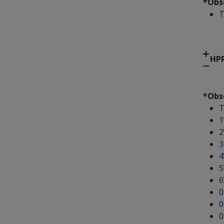
*Obs
T
HPP
*Obs
T
1
2
3
4
5
6
0
0
0