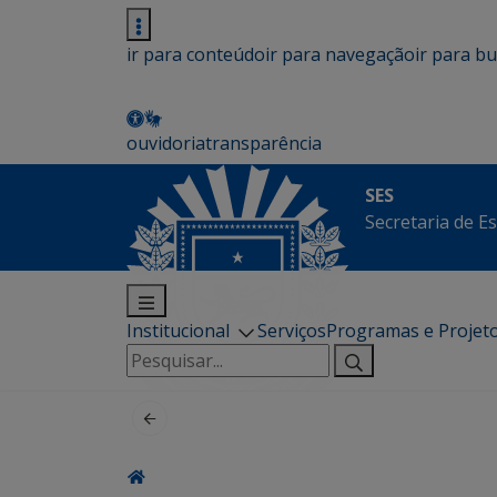
ir para conteúdo
ir para navegação
ir para b
ouvidoria
transparência
SES
Secretaria de E
Institucional
Serviços
Programas e Projet
Pesquisar
por: