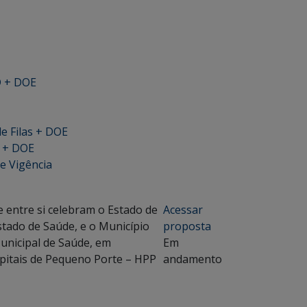
D + DOE
de Filas + DOE
D + DOE
e Vigência
entre si celebram o Estado de
Acessar
stado de Saúde, e o Município
proposta
Municipal de Saúde, em
Em
spitais de Pequeno Porte – HPP
andamento