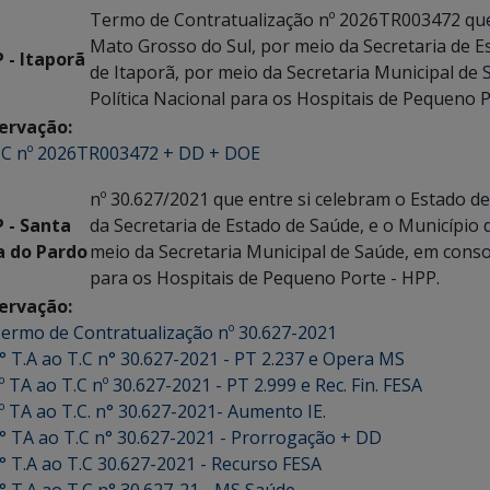
Termo de Contratualização nº 2026TR003472 que 
Mato Grosso do Sul, por meio da Secretaria de E
 - Itaporã
de Itaporã, por meio da Secretaria Municipal de
Política Nacional para os Hospitais de Pequeno 
ervação:
C nº 2026TR003472 + DD + DOE
nº 30.627/2021 que entre si celebram o Estado d
 - Santa
da Secretaria de Estado de Saúde, e o Município 
a do Pardo
meio da Secretaria Municipal de Saúde, em conso
para os Hospitais de Pequeno Porte - HPP.
ervação:
ermo de Contratualização nº 30.627-2021
° T.A ao T.C n° 30.627-2021 - PT 2.237 e Opera MS
º TA ao T.C nº 30.627-2021 - PT 2.999 e Rec. Fin. FESA
º TA ao T.C. n° 30.627-2021- Aumento IE.
° TA ao T.C n° 30.627-2021 - Prorrogação + DD
° T.A ao T.C 30.627-2021 - Recurso FESA