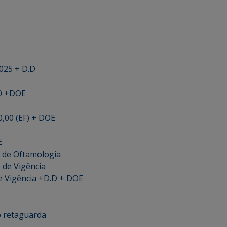
2025 + D.D
00 +DOE
0,00 (EF) + DOE
E
s de Oftamologia
 de Vigência
e Vigência +D.D + DOE
o retaguarda