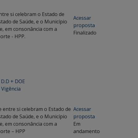
tre si celebram o Estado de
Acessar
stado de Saúde, e o Município
proposta
úde, em consonância com a
Finalizado
orte - HPP.
+ D.D + DOE
 Vigência
entre si celebram o Estado de
Acessar
stado de Saúde, e o Município
proposta
úde, em consonância com a
Em
Porte – HPP
andamento