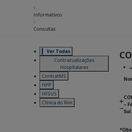
Informativos
Consultas
co
Ver Todas
Contratualizações
Hospitalares
ContratMS
No
HPP
HFSUS
CO
Clínica do Rim
– F
Sul
*Obs