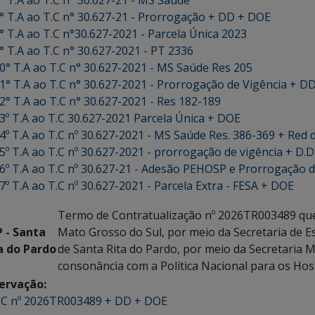
° T.A ao T.C n° 30.627-21 - MS Saúde
° T.A ao T.C n° 30.627-21 - Prorrogação + DD + DOE
° T.A ao T.C n°30.627-2021 - Parcela Única 2023
° T.A ao T.C n° 30.627-2021 - PT 2336
0° T.A ao T.C n° 30.627-2021 - MS Saúde Res 205
1° T.A ao T.C n° 30.627-2021 - Prorrogação de Vigência + D
2° T.A ao T.C n° 30.627-2021 - Res 182-189
3º T.A ao T.C 30.627-2021 Parcela Única + DOE
4º T.A ao T.C nº 30.627-2021 - MS Saúde Res. 386-369 + Red 
5º T.A ao T.C nº 30.627-2021 - prorrogação de vigência + D.
6º T.A ao T.C nº 30.627-21 - Adesão PEHOSP e Prorrogação d
7º T.A ao T.C nº 30.627-2021 - Parcela Extra - FESA + DOE
Termo de Contratualização nº 2026TR003489 que 
 - Santa
Mato Grosso do Sul, por meio da Secretaria de E
a do Pardo
de Santa Rita do Pardo, por meio da Secretaria 
consonância com a Política Nacional para os Ho
ervação:
C nº 2026TR003489 + DD + DOE