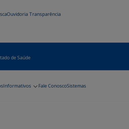
usca
Ouvidoria
Transparência
stado de Saúde
os
Informativos
Fale Conosco
Sistemas