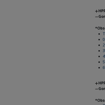
HPP
Go
*Obs
T
0
2
3
4
5
6
HPP
Go
*Obs