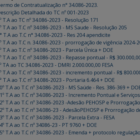
ermo de Contratualização n° 34.086-2023.
escrição Detalhada do TC nº 001-2023
º T.A ao TC nº 34.086-2023 - Resolução 171
º T.A ao T.C nº 34.086-2023 - MS Saude - Resolução 205
° T.A ao T.C n° 34.086-2023 - Res 204 apendicite
º T.A ao T.C n. 34.086-2023 - prorrogação de vigência 2024-
º T.A ao T.C nº 34.086-2023 - Parcela Única + DOE
º T.A ao T.C nº 34.086-2023 - Repasse pontual - R$ 300.000,
º TA ao TC 34.086-2023 - DMRI 2.000.000,00 FESA
º T.A ao T.C nº 34.086-2023 - incremento pontual - R$ 800.00
ª T.A ao T.C nº 34.086-2023 - Portaria 6.464 + DOE
0º T.A ao T.C nº 34.086-2023 - MS Saúde - Res. 386-369 + DO
1º T.A ao T.C nº 34.086-2023 - Incremento Pontual e Serviço
2º T.A ao T.C nº 34.086-2023 -Adesão PEHOSP e Prorrogação
2º T.A ao T.C nº 34.086-23 - AdesãoPEHOSP e Prorrogação d
3º T.A ao T.C nº 34.086-2023 - Parcela Extra - FESA
4º T.A ao T.C nº 34086-23 - PT 9760 + DOE
5º T.A ao T.C nº 34.086-2023 - Emenda + protocolo regulaçã