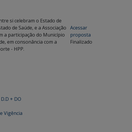
tre si celebram o Estado de
stado de Saúde, e a Associação
Acessar
m a participação do Município
proposta
aúde, em consonância com a
Finalizado
orte - HPP.
+ D.D + DO
e Vigência