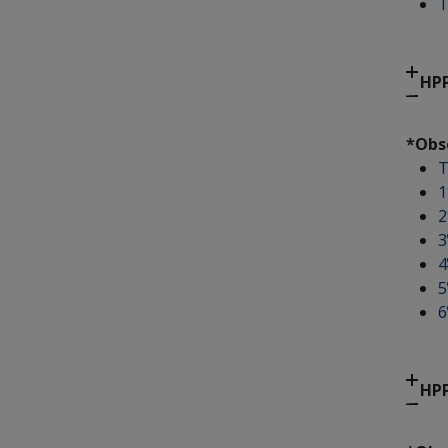
T
HPP
*Obs
T
1
2
3
4
5
6
HPP