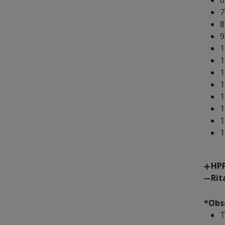
6
7
8
9
1
1
1
1
1
1
1
1
HPP
Rit
*Obs
T