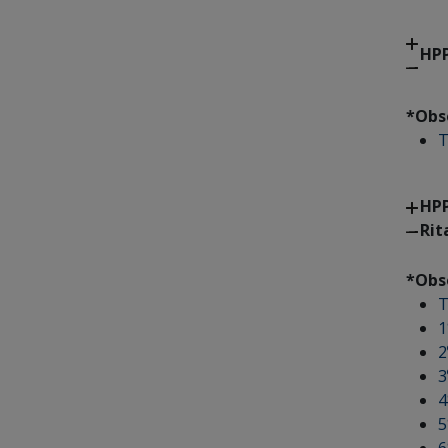
HPP
*Obs
T
HPP
Rit
*Obs
T
1
2
3
4
5