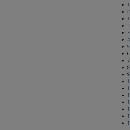
T
D
1
2
3
4
5
6
7
8
9
1
1
1
1
1
1
1