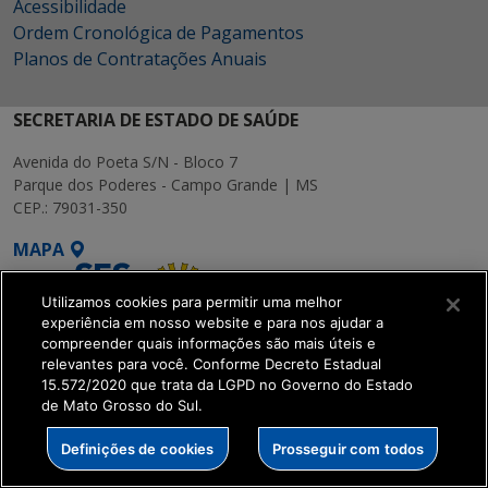
Acessibilidade
Ordem Cronológica de Pagamentos
Planos de Contratações Anuais
SECRETARIA DE ESTADO DE SAÚDE
Avenida do Poeta S/N - Bloco 7
Parque dos Poderes - Campo Grande | MS
CEP.: 79031-350
MAPA
Utilizamos cookies para permitir uma melhor
experiência em nosso website e para nos ajudar a
compreender quais informações são mais úteis e
relevantes para você. Conforme Decreto Estadual
SETDIG | Secretaria-
15.572/2020 que trata da LGPD no Governo do Estado
de Mato Grosso do Sul.
Executiva de
Transformação Digital
Definições de cookies
Prosseguir com todos