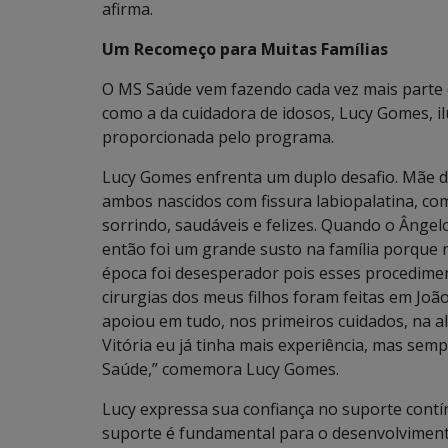
afirma.
Um Recomeço para Muitas Famílias
O MS Saúde vem fazendo cada vez mais parte d
como a da cuidadora de idosos, Lucy Gomes, il
proporcionada pelo programa.
Lucy Gomes enfrenta um duplo desafio. Mãe de 
ambos nascidos com fissura labiopalatina, com
sorrindo, saudáveis e felizes. Quando o Ânge
então foi um grande susto na família porque 
época foi desesperador pois esses procedimen
cirurgias dos meus filhos foram feitas em Joã
apoiou em tudo, nos primeiros cuidados, na a
Vitória eu já tinha mais experiência, mas sem
Saúde,” comemora Lucy Gomes.
Lucy expressa sua confiança no suporte contínu
suporte é fundamental para o desenvolvimento