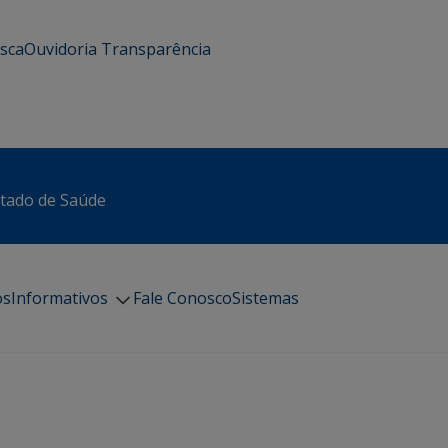
usca
Ouvidoria
Transparência
stado de Saúde
os
Informativos
Fale Conosco
Sistemas