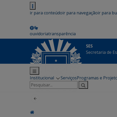
ir para conteúdo
ir para navegação
ir para b
ouvidoria
transparência
SES
Secretaria de E
Institucional
Serviços
Programas e Projet
Pesquisar
por: