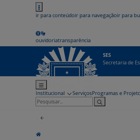
ir para conteúdo
ir para navegação
ir para b
ouvidoria
transparência
SES
Secretaria de E
Institucional
Serviços
Programas e Projet
Pesquisar
por: