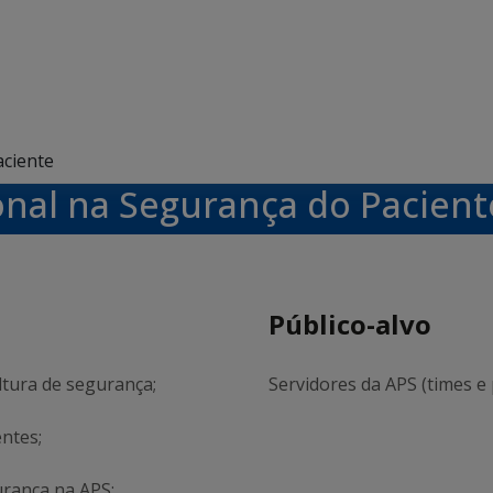
aciente
onal na Segurança do Pacient
Público-alvo
tura de segurança;
Servidores da APS (times e 
entes;
rança na APS;