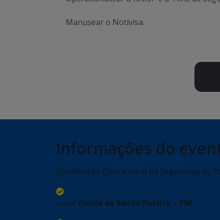
Manusear o Notivisa.
Informações do even
Qualificação Operacional na Segurança do P
Local:
Escola de Saúde Pública – ESP