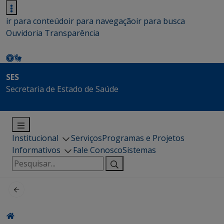
ir para conteúdo
ir para navegação
ir para busca
Ouvidoria
Transparência
SES
Secretaria de Estado de Saúde
Institucional
Serviços
Programas e Projetos
Informativos
Fale Conosco
Sistemas
Pesquisar
por: