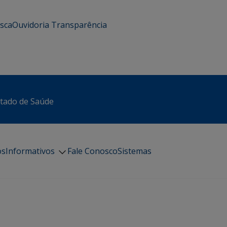
usca
Ouvidoria
Transparência
stado de Saúde
os
Informativos
Fale Conosco
Sistemas