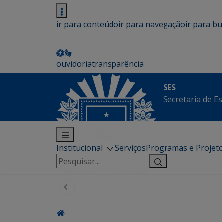
ir para conteúdo
ir para navegação
ir para b
ouvidoria
transparência
SES
Secretaria de E
Institucional
Serviços
Programas e Projet
Pesquisar
por: