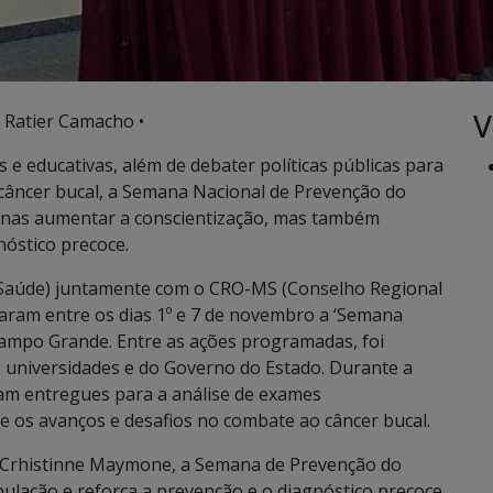
V
 Ratier Camacho •
e educativas, além de debater políticas públicas para
câncer bucal, a Semana Nacional de Prevenção do
penas aumentar a conscientização, mas também
nóstico precoce.
de Saúde) juntamente com o CRO-MS (Conselho Regional
zaram entre os dias 1º e 7 de novembro a ‘Semana
Campo Grande. Entre as ações programadas, foi
e universidades e do Governo do Estado. Durante a
ram entregues para a análise de exames
e os avanços e desafios no combate ao câncer bucal.
e, Crhistinne Maymone, a Semana de Prevenção do
pulação e reforça a prevenção e o diagnóstico precoce