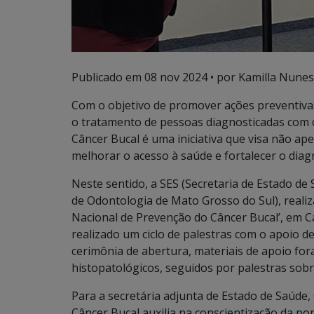
Publicado em
08 nov 2024
• por Kamilla Nunes
Com o objetivo de promover ações preventivas 
o tratamento de pessoas diagnosticadas com 
Câncer Bucal é uma iniciativa que visa não a
melhorar o acesso à saúde e fortalecer o diag
Neste sentido, a SES (Secretaria de Estado 
de Odontologia de Mato Grosso do Sul), reali
Nacional de Prevenção do Câncer Bucal’, em 
realizado um ciclo de palestras com o apoio d
cerimônia de abertura, materiais de apoio fo
histopatológicos, seguidos por palestras sobr
Para a secretária adjunta de Estado de Saúd
Câncer Bucal auxilia na conscientização da po