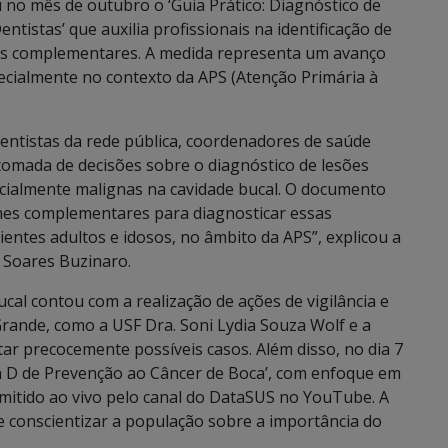
 no mês de outubro o ‘Guia Prático: Diagnóstico de
tistas’ que auxilia profissionais na identificação de
es complementares. A medida representa um avanço
cialmente no contexto da APS (Atenção Primária à
 dentistas da rede pública, coordenadores de saúde
 tomada de decisões sobre o diagnóstico de lesões
cialmente malignas na cavidade bucal. O documento
mes complementares para diagnosticar essas
entes adultos e idosos, no âmbito da APS”, explicou a
 Soares Buzinaro.
al contou com a realização de ações de vigilância e
rande, como a USF Dra. Soni Lydia Souza Wolf e a
tar precocemente possíveis casos. Além disso, no dia 7
a D de Prevenção ao Câncer de Boca’, com enfoque em
smitido ao vivo pelo canal do DataSUS no YouTube. A
e conscientizar a população sobre a importância do