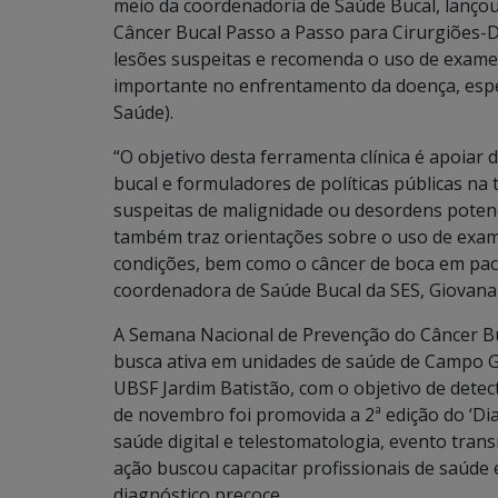
meio da coordenadoria de Saúde Bucal, lançou
Câncer Bucal Passo a Passo para Cirurgiões-Den
lesões suspeitas e recomenda o uso de exam
importante no enfrentamento da doença, espe
Saúde).
“O objetivo desta ferramenta clínica é apoiar
bucal e formuladores de políticas públicas na
suspeitas de malignidade ou desordens poten
também traz orientações sobre o uso de exa
condições, bem como o câncer de boca em paci
coordenadora de Saúde Bucal da SES, Giovana
A Semana Nacional de Prevenção do Câncer Buc
busca ativa em unidades de saúde de Campo G
UBSF Jardim Batistão, com o objetivo de detec
de novembro foi promovida a 2ª edição do ‘Di
saúde digital e telestomatologia, evento tran
ação buscou capacitar profissionais de saúde 
diagnóstico precoce.