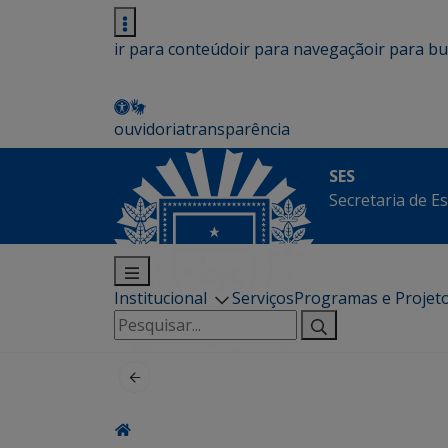
ir para conteúdo
ir para navegação
ir para b
ouvidoria
transparência
SES
Secretaria de E
Institucional
Serviços
Programas e Projet
Pesquisar
por: