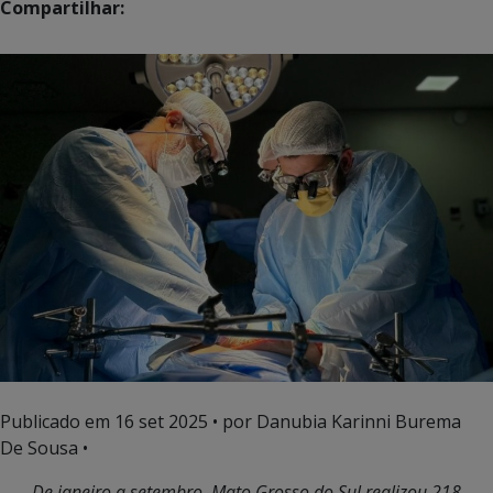
Compartilhar:
Publicado em
16 set 2025
• por Danubia Karinni Burema
De Sousa •
De janeiro a setembro, Mato Grosso do Sul realizou 218