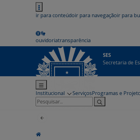
ir para conteúdo
ir para navegação
ir para b
ouvidoria
transparência
SES
Secretaria de E
Institucional
Serviços
Programas e Projet
Pesquisar
por: