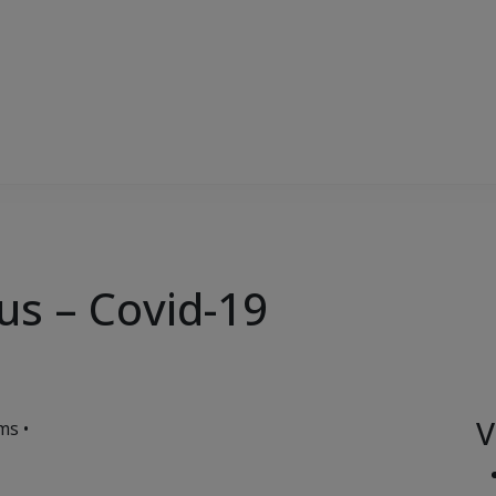
us – Covid-19
V
ms •