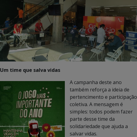
Um time que salva vidas
A campanha deste ano
também reforça a ideia de
pertencimento e participação
coletiva. A mensagem é
simples: todos podem fazer
parte desse time da
solidariedade que ajuda a
salvar vidas.