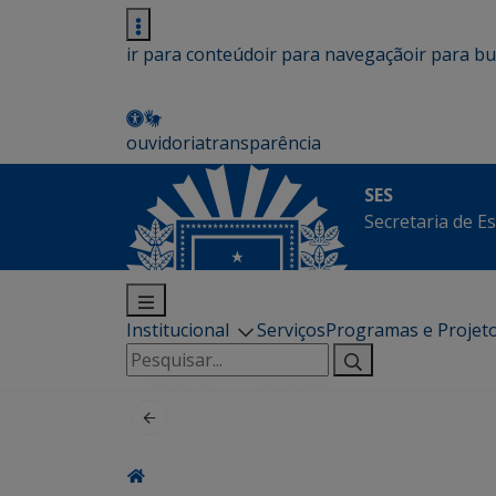
ir para conteúdo
ir para navegação
ir para b
ouvidoria
transparência
SES
Secretaria de E
Institucional
Serviços
Programas e Projet
Pesquisar
por: