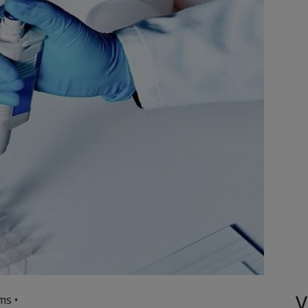
V
ms •