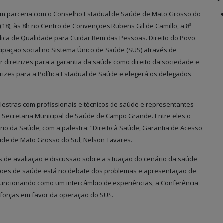
em parceria com o Conselho Estadual de Saúde de Mato Grosso do
ra (18), às 8h no Centro de Convenções Rubens Gil de Camillo, a 8ª
ica de Qualidade para Cuidar Bem das Pessoas. Direito do Povo
ticipação social no Sistema Único de Saúde (SUS) através de
r diretrizes para a garantia da saúde como direito da sociedade e
trizes para a Política Estadual de Saúde e elegerá os delegados
lestras com profissionais e técnicos de saúde e representantes
e Secretaria Municipal de Saúde de Campo Grande. Entre eles o
rio da Saúde, com a palestra: “Direito à Saúde, Garantia de Acesso
úde de Mato Grosso do Sul, Nelson Tavares.
 de avaliação e discussão sobre a situação do cenário da saúde
 ações de saúde está no debate dos problemas e apresentação de
 Funcionando como um intercâmbio de experiências, a Conferência
 forças em favor da operação do SUS.