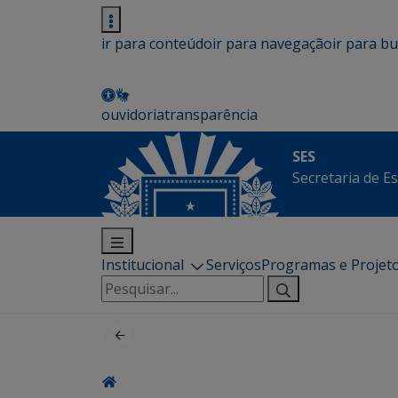
ir para conteúdo
ir para navegação
ir para b
ouvidoria
transparência
SES
Secretaria de E
Institucional
Serviços
Programas e Projet
Pesquisar
por: