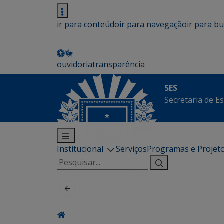
ir para conteúdo
ir para navegação
ir para b
ouvidoria
transparência
SES
Secretaria de E
Institucional
Serviços
Programas e Projet
Pesquisar
por: