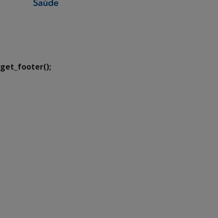
SETDIG | Secretaria-
Executiva de
Transformação Digital
get_footer();