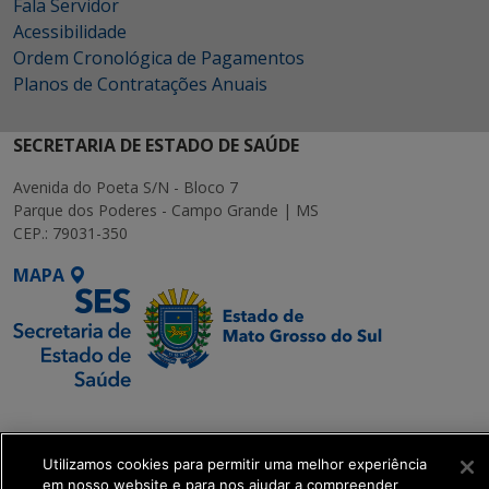
Fala Servidor
Acessibilidade
Ordem Cronológica de Pagamentos
Planos de Contratações Anuais
SECRETARIA DE ESTADO DE SAÚDE
Avenida do Poeta S/N - Bloco 7
Parque dos Poderes - Campo Grande | MS
CEP.: 79031-350
MAPA
SETDIG | Secretaria-
Executiva de
Transformação Digital
Utilizamos cookies para permitir uma melhor experiência
em nosso website e para nos ajudar a compreender