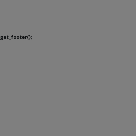
SETDIG | Secretaria-
Executiva de
Transformação Digital
get_footer();