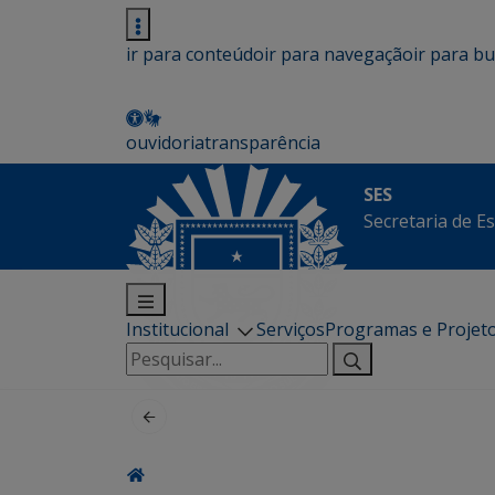
ir para conteúdo
ir para navegação
ir para b
ouvidoria
transparência
SES
Secretaria de E
Institucional
Serviços
Programas e Projet
Pesquisar
por: