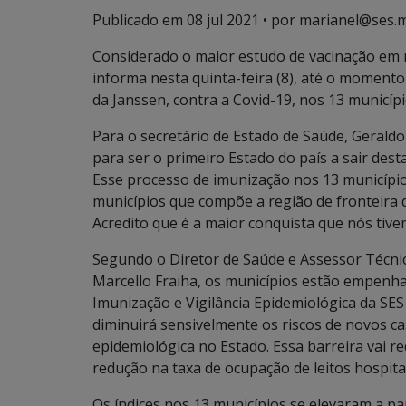
Publicado em
08 jul 2021
• por marianel@ses.m
Considerado o maior estudo de vacinação em m
informa nesta quinta-feira (8), até o moment
da Janssen, contra a Covid-19, nos 13 municíp
Para o secretário de Estado de Saúde, Geral
para ser o primeiro Estado do país a sair des
Esse processo de imunização nos 13 municípi
municípios que compõe a região de fronteira d
Acredito que é a maior conquista que nós ti
Segundo o Diretor de Saúde e Assessor Técni
Marcello Fraiha, os municípios estão empenha
Imunização e Vigilância Epidemiológica da SES 
diminuirá sensivelmente os riscos de novos ca
epidemiológica no Estado. Essa barreira vai red
redução na taxa de ocupação de leitos hospita
Os índices nos 13 municípios se elevaram a par