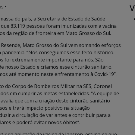
V
s •
assa do país, a Secretaria de Estado de Saúde
o que 83.119 pessoas foram imunizadas com a vacina
ios da região de fronteira em Mato Grosso do Sul.
do Resende, Mato Grosso do Sul vem somando esforços
ta pandemia. “Nós conseguimos esse feito histórico.
os foi extremamente importante para nós. São
e nosso Estado e criamos esse cinturão sanitário.
vemos até momento neste enfrentamento à Covid-19”.
co do Corpo de Bombeiros Militar na SES, Coronel
dos em cumprir as metas estabelecidas. “A equipe de
avalia que com a criação deste cinturão sanitário
sos e trará impacto positivo na situação
uzir a circulação de variantes e contribuir para a
lares e poderá evitar novos óbitos”.
tir da aplicação da vacina da Janssen, estima-se que