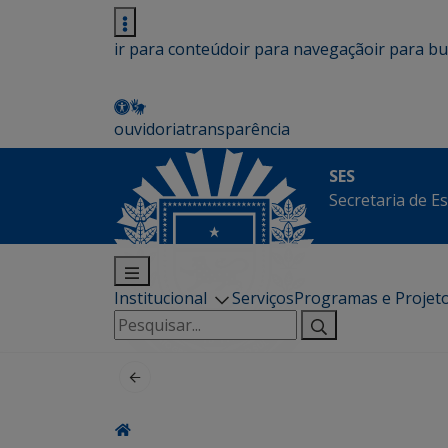
ir para conteúdo
ir para navegação
ir para b
ouvidoria
transparência
SES
Secretaria de E
Institucional
Serviços
Programas e Projet
Pesquisar
por: