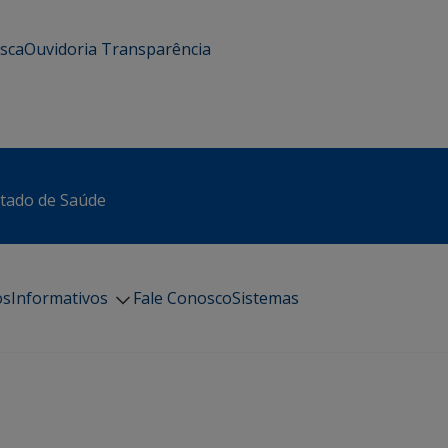
usca
Ouvidoria
Transparência
stado de Saúde
os
Informativos
Fale Conosco
Sistemas