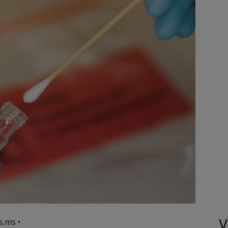
V
s.ms •