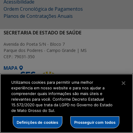
Acessibilidade
Ordem Cronológica de Pagamentos
Planos de Contratações Anuais
SECRETARIA DE ESTADO DE SAÚDE
Avenida do Poeta S/N - Bloco 7
Parque dos Poderes - Campo Grande | MS
CEP.: 79031-350
MAPA
Utilizamos cookies para permitir uma melhor
experiência em nosso website e para nos ajudar a
compreender quais informações são mais úteis e
relevantes para você. Conforme Decreto Estadual
SETDIG | Secretaria-
15.572/2020 que trata da LGPD no Governo do Estado
de Mato Grosso do Sul.
Executiva de
Transformação Digital
Definições de cookies
Prosseguir com todos