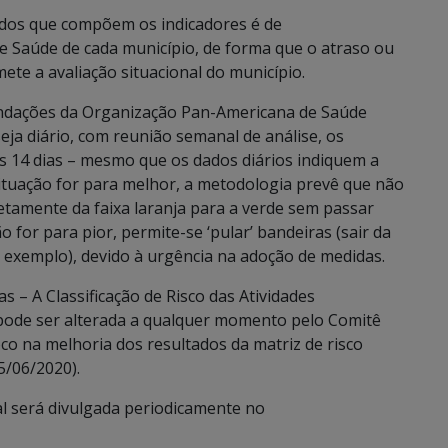
ados que compõem os indicadores é de
de Saúde de cada município, de forma que o atraso ou
e a avaliação situacional do município.
ndações da Organização Pan-Americana de Saúde
a diário, com reunião semanal de análise, os
s 14 dias – mesmo que os dados diários indiquem a
tuação for para melhor, a metodologia prevê que não
retamente da faixa laranja para a verde sem passar
 for para pior, permite-se ‘pular’ bandeiras (sair da
r exemplo), devido à urgência na adoção de medidas.
s – A Classificação de Risco das Atividades
pode ser alterada a qualquer momento pelo Comitê
oco na melhoria dos resultados da matriz de risco
5/06/2020).
al será divulgada periodicamente no