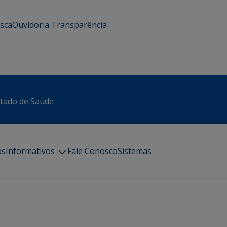
usca
Ouvidoria
Transparência
stado de Saúde
os
Informativos
Fale Conosco
Sistemas