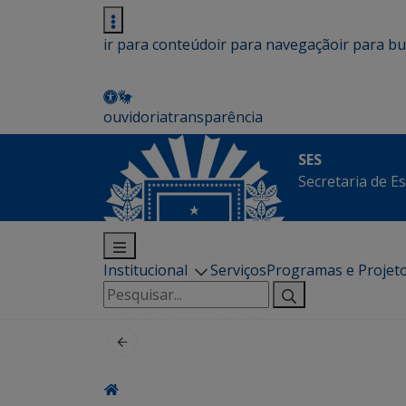
ir para conteúdo
ir para navegação
ir para b
ouvidoria
transparência
SES
Secretaria de E
Institucional
Serviços
Programas e Projet
Pesquisar
por: