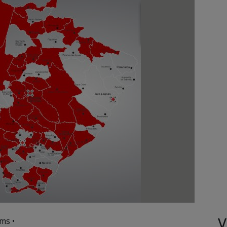
V
ms •