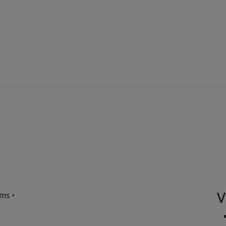
V
ms •