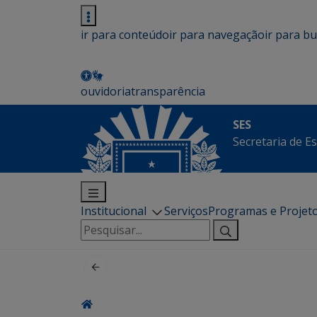
ir para conteúdo
ir para navegação
ir para b
ouvidoria
transparência
SES
Secretaria de E
Institucional
Serviços
Programas e Projet
Pesquisar
por: