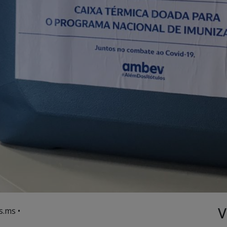
V
s.ms •