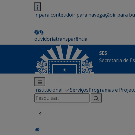
ir para conteúdo
ir para navegação
ir para b
ouvidoria
transparência
SES
Secretaria de E
Institucional
Serviços
Programas e Projet
Pesquisar
por: