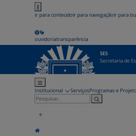
ir para conteúdo
ir para navegação
ir para b
ouvidoria
transparência
SES
Secretaria de E
Institucional
Serviços
Programas e Projet
Pesquisar
por: