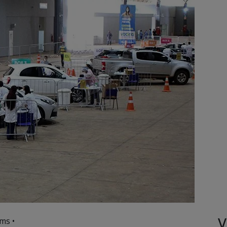
V
ms •