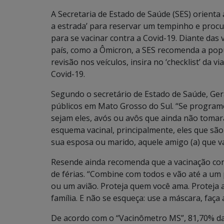
A Secretaria de Estado de Saúde (SES) orienta
a estrada’ para reservar um tempinho e proc
para se vacinar contra a Covid-19. Diante das
país, como a Ômicron, a SES recomenda a popu
revisão nos veículos, insira no ‘checklist’ da
Covid-19.
Segundo o secretário de Estado de Saúde, Ger
públicos em Mato Grosso do Sul. “Se programe e
sejam eles, avós ou avôs que ainda não tomar
esquema vacinal, principalmente, eles que são 
sua esposa ou marido, aquele amigo (a) que va
Resende ainda recomenda que a vacinação con
de férias. “Combine com todos e vão até a um 
ou um avião. Proteja quem você ama. Proteja a
família. E não se esqueça: use a máscara, faça
De acordo com o “Vacinômetro MS”, 81,70% da