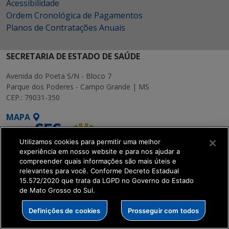
Acessibilidade
Ordem Cronológica de Pagamentos
Planos de Contratações Anuais
SECRETARIA DE ESTADO DE SAÚDE
Avenida do Poeta S/N - Bloco 7
Parque dos Poderes - Campo Grande | MS
CEP.: 79031-350
MAPA
Utilizamos cookies para permitir uma melhor
experiência em nosso website e para nos ajudar a
compreender quais informações são mais úteis e
relevantes para você. Conforme Decreto Estadual
SETDIG | Secretaria-
15.572/2020 que trata da LGPD no Governo do Estado
de Mato Grosso do Sul.
Executiva de
Transformação Digital
Definições de cookies
Prosseguir com todos